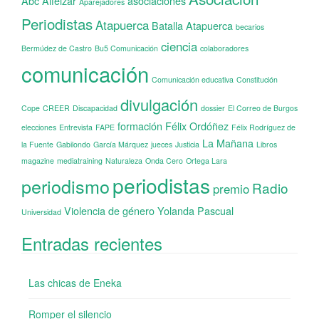
Abc
Alféizar
asociaciones
Aparejadores
Periodistas
Atapuerca
Batalla Atapuerca
becarios
ciencia
Bermúdez de Castro
Bu5 Comunicación
colaboradores
comunicación
Comunicación educativa
Constitución
divulgación
Cope
CREER
Discapacidad
dossier
El Correo de Burgos
formación
Félix Ordóñez
elecciones
Entrevista
FAPE
Félix Rodríguez de
La Mañana
la Fuente
Gabilondo
García Márquez
jueces
Justicia
Libros
magazine
mediatraining
Naturaleza
Onda Cero
Ortega Lara
periodistas
periodismo
Radio
premio
Violencia de género
Yolanda Pascual
Universidad
Entradas recientes
Las chicas de Eneka
Romper el silencio