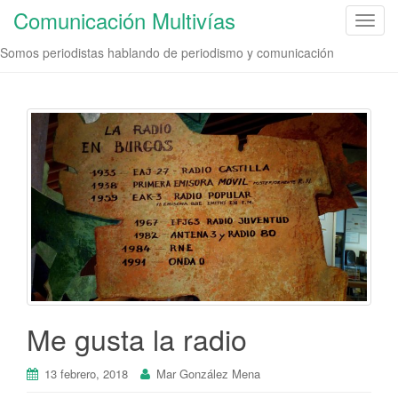
Comunicación Multivías
C
a
Somos periodistas hablando de periodismo y comunicación
m
b
i
a
r
n
a
v
e
g
a
c
i
Me gusta la radio
ó
n
13 febrero, 2018
Mar González Mena